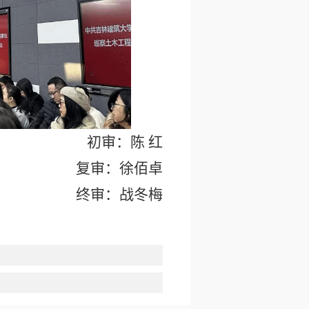
初审：陈 红
复审：徐佰卓
终审：战冬梅