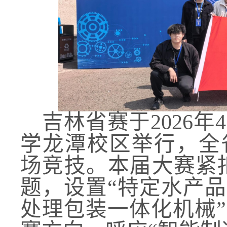
吉林省赛于2026年
学龙潭校区举行，
全
场竞技
。
本届大赛紧
题，设置“特定水产品
处理包装一体化机械”