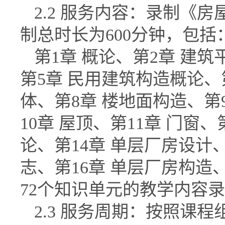
2.2
服务内容：录制《房
制总时长为
600
分钟，包括
第
1
章 概论、第
2
章 建筑
第
5
章 民用建筑构造概论、
体、第
8
章 楼地面构造、第
10
章 屋顶、第
11
章 门窗、
论、第
14
章 单层厂房设计
志、第
16
章 单层厂房构造
72
个知识单元的教学内容录
2.3
服务周期：按照课程