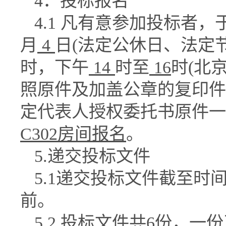
4
．投标报名
4.1
凡有意参加投标者，
月
4
日
(
法定公休日、法定
时，下午
14
时至
16
时
(
北
照原件及加盖公
章的复印件
定代表人授权委托书原件一
C302
房间报名
。
5.
递交投标文件
5.1
递交投标文件截至时
前。
5.2
投标文件共
6
份，一份