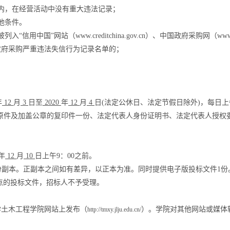
内，在经营活动中没有重大违法记录；
他条件。
被列入“信用中国”网站（
www.creditchina.gov.cn
）、中国政府采购网（
www
政府采购严重违法失信行为记录名单的；
年
12
月
3
日至
2020
年
12
月
4
日
(
法定公休日、法定节假日除外
)
，每日上
原件及加盖公
章的复印件一份、法定代表人身份证明书、法定代表人授权
年
12
月
10
日上午
9
：
00
之前。
份副本。正副本之间如有差异，以正本为准。同时提供电子版投标文件
1
份
点的投标文件，招标人不予受理。
学土木工程学院网站上发布（
）。学院对其他网站或媒体
http://tmxy.jlju.edu.cn/