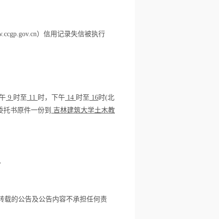
.ccgp.gov.cn
）信用记录失信被执行
午
9
时至
11
时，下午
14
时至
16
时
(
北
委托书原件一份到
吉林建筑大学土木教
。
转载的公告及公告内容不承担任何责