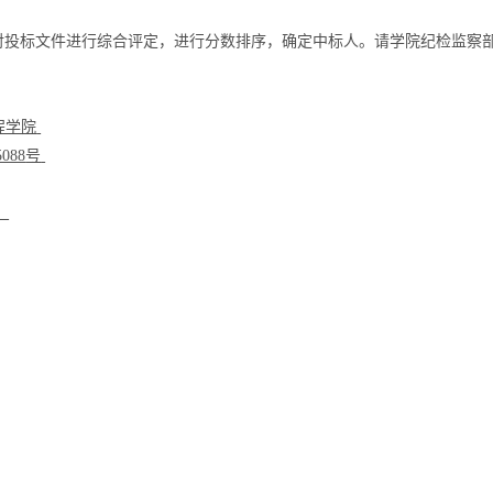
对投标文件进行综合评定，进行分数排序，确定中标人。请学院纪检监察
程学院
5088
号
1