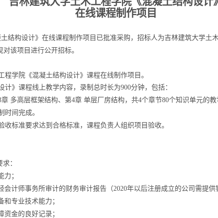
吉林建筑大学土木工程学院《混凝土结构设计
在线课程制作项目
凝土结构设计》在线课程制作项目已批准采购，招标人为吉林建筑大学土
现对该项目进行公开招标。
工程学院《混凝土结构设计》课程在线制作项目。
设计》课程线上教学内容，录制总时长为
900
分钟，包括：
3
章 多高层框架结构、第
4
章 单层厂房结构，共
4
个章节
80
个知识单元的教
制时间完成。
验收标准要求达到合格标准，课程负责人组织项目验收。
要求：
能力；
经会计师事务所审计的财务审计报告（
2020
年以后注册成立的公司需提供
备和专业技术能力；
障资金的良好记录；