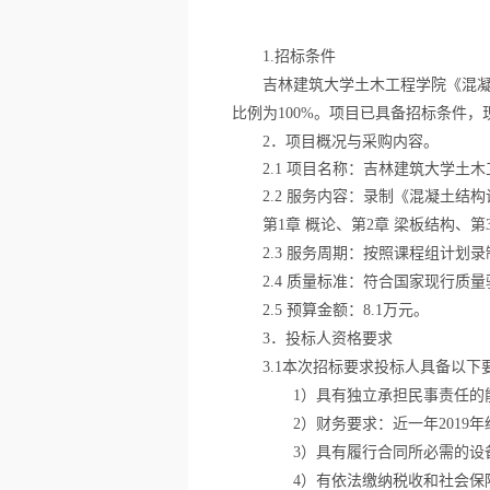
1.
招标条件
吉林建筑大学土木工程学院《混
比例为
100%
。项目已具备招标条件，
2
．项目概况与采购内容。
2.1
项目名称：吉林建筑大学土木
2.2
服务内容：录制《混凝土结构
第
1
章 概论、第
2
章 梁板结构、第
2.3
服务周期：按照课程组计划录
2.4
质量标准：符合国家现行质量
2.5
预算金额：
8.1
万元。
3
．投标人资格要求
3.1
本次招标要求投标人具备以下
1
）具有独立承担民事责任的
2
）财务要求：近一年
2019
年
3
）具有履行合同所必需的设
4
）有依法缴纳税收和社会保