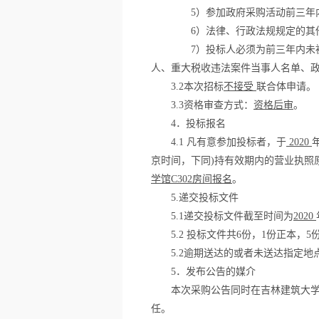
5
）参加政府采购活动前三年
6
）法律、行政法规规定的其
7
）投标人必须为前三年内未
人、重大税收违法案件当事人名单、
3.2
本次招标
不接受
联合体申请。
3.3
资格审查方式：
资格后审
。
4
．投标报名
4.1
凡有意参加投标者，
于
2020
京时间，下同
)
持
有效期内的营业执照
学馆
C302
房间报名
。
5.
递交投标文件
5.1
递交投标文件截至时间为
2020
5.2
投标文件共
6
份，
1
份正本，
5
5.2
逾期送达的或者未送达指定地
5
．发布公告的媒介
本次采购公告同时在吉林建筑大
任。