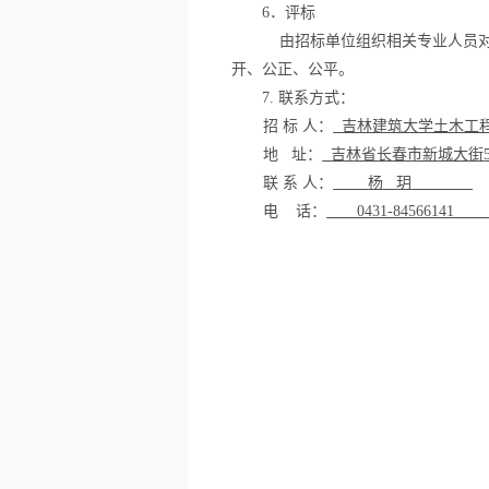
6
．评标
由招标单位组织相关专业人员
开、公正、公平。
7.
联系方式：
招 标 人：
吉林建筑大学土木工
地
址：
吉林省长春市新城大街
联 系 人：
杨
玥
电
话：
0431-8456614